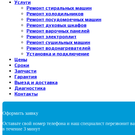
Услуги
Ремонт стиральных машин
Ремонт холодильников
Ремонт посудомоечных машин
Ремонт духовых шкафов
Ремонт варочных панелей
Ремонт электроплит
Ремонт сушильных машин
Ремонт водонагревателей
Установка и подключение
Цены
Сроки
Запчасти
Гарантия
Выезд и доставка
Диагностика
Контакты
Оформить заявку
Оставьте свой номер телефона и наш специалист перезвонит в
в течение 3 минут